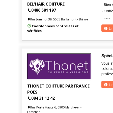
BEL'HAIR COIFFURE
- Bien-
0486 581 197
- Coiff
........
Rue Jominot 38, 5555 Baillamont - Bièvre
Coordonnées contrôlées et
Li
vérifiées
Spéci
Vous av
colora
profes
Li
THONET COIFFURE PAR FRANCE
POËS
084 31 12 42
Rue Porte Haute 6, 6900 Marche-en-
Famenne