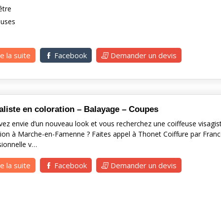
être
euses
re la suite
Facebook
Demander un devis
aliste en coloration – Balayage – Coupes
ez envie d’un nouveau look et vous recherchez une coiffeuse visagist
tion à Marche-en-Famenne ? Faites appel à Thonet Coiffure par Fran
sionnelle v…
re la suite
Facebook
Demander un devis