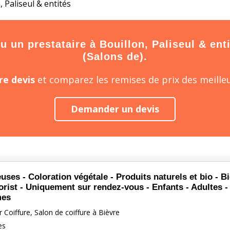
, Paliseul & entités
un prestataire à Bouillon, Paliseul & entit
(Salons de).
e devis
et comparez les remises de prix des meilleu
Demander un devis
uses - Coloration végétale - Produits naturels et bio - Bi
orist - Uniquement sur rendez-vous - Enfants - Adultes 
es
r Coiffure, Salon de coiffure à Bièvre
es