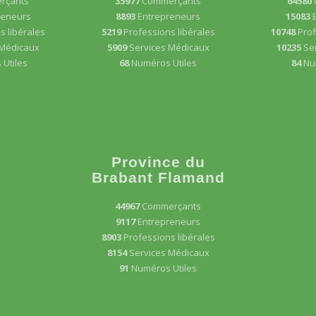
rçants
35977
Commerçants
64580
reneurs
8893
Entrepreneurs
15083
s libérales
5219
Professions libérales
10748
Prof
 Médicaux
5909
Services Médicaux
10235
Se
Utiles
68
Numéros Utiles
84
Nu
Province du
Brabant Flamand
44967
Commerçants
9117
Entrepreneurs
8903
Professions libérales
8154
Services Médicaux
91
Numéros Utiles