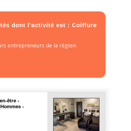
és dont l'activité est : Coiffure
rs entrepreneurs de la région.
en-être -
- Hommes -