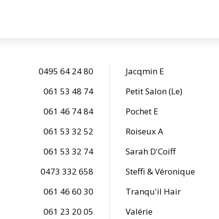
0495 64 24 80
Jacqmin E
061 53 48 74
Petit Salon (Le)
061 46 74 84
Pochet E
061 53 32 52
Roiseux A
061 53 32 74
Sarah D'Coiff
0473 332 658
Steffi & Véronique
061 46 60 30
Tranqu'il Hair
061 23 20 05
Valérie