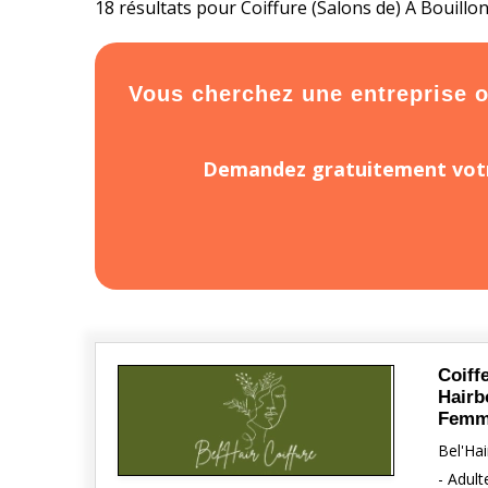
18 résultats pour Coiffure (Salons de) À Bouillon
Vous cherchez une entreprise ou 
Demandez gratuitement votr
Coiffe
Hairb
Femm
Bel'Hai
- Adult