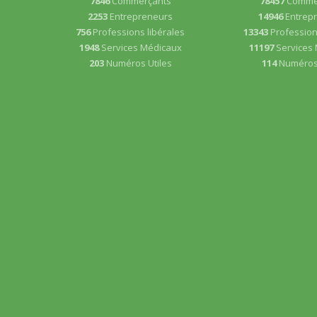
7846
Commerçants
78457
Comme
2253
Entrepreneurs
14946
Entrep
756
Professions libérales
13343
Profession
1948
Services Médicaux
11197
Services
203
Numéros Utiles
114
Numéros 