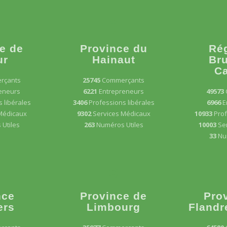
e de
Province du
Ré
ur
Hainaut
Bru
Ca
rçants
25745
Commerçants
eneurs
6221
Entrepreneurs
49573
 libérales
3406
Professions libérales
6966
E
Médicaux
9302
Services Médicaux
10933
Prof
Utiles
263
Numéros Utiles
10003
Se
33
Nu
nce
Province de
Pro
ers
Limbourg
Flandr