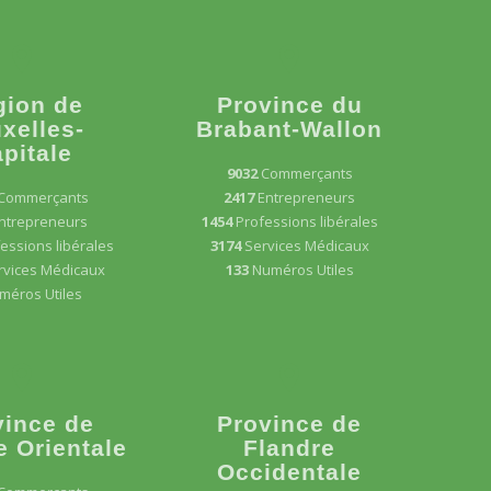
gion de
Province du
xelles-
Brabant-Wallon
pitale
9032
Commerçants
Commerçants
2417
Entrepreneurs
ntrepreneurs
1454
Professions libérales
essions libérales
3174
Services Médicaux
rvices Médicaux
133
Numéros Utiles
méros Utiles
vince de
Province de
e Orientale
Flandre
Occidentale