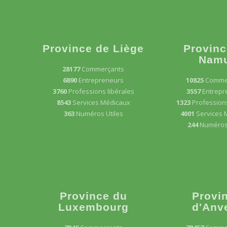
Province de Liège
Provinc
Nam
28177
Commerçants
6890
Entrepreneurs
10825
Comme
3760
Professions libérales
3557
Entrepr
8543
Services Médicaux
1323
Professions
363
Numéros Utiles
4001
Services 
244
Numéros 
Province du
Provi
Luxembourg
d'Anv