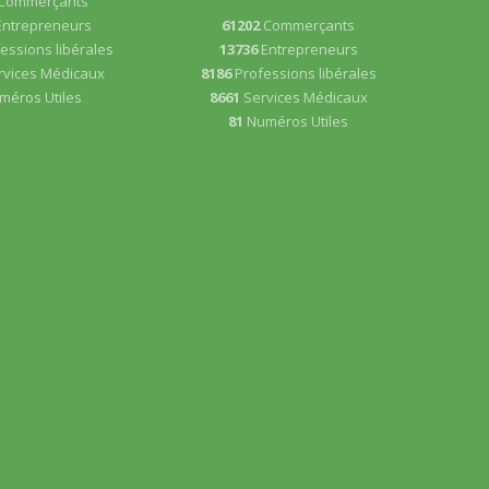
Commerçants
Entrepreneurs
61202
Commerçants
essions libérales
13736
Entrepreneurs
rvices Médicaux
8186
Professions libérales
méros Utiles
8661
Services Médicaux
81
Numéros Utiles