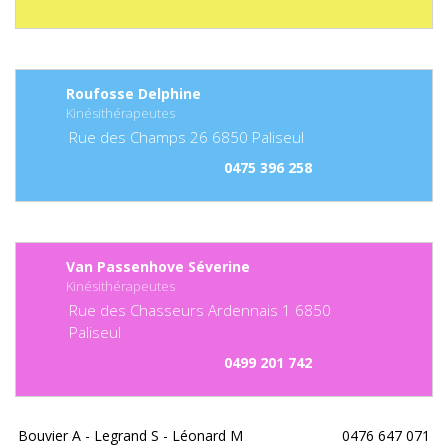
Roufosse Delphine
Kinésithérapeutes
Rue des Champs
26
6850
Paliseul
0475 396 258
Van Passenhove Séverine
Kinésithérapeutes
Rue des Chasseurs Ardennais
1
6850
Paliseul
0499 201 742
Bouvier A - Legrand S - Léonard M
0476 647 071