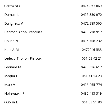
Carrozza C
0474 857 069
Damain L
0495 330 070
Durigneux V
0472 389 565
Henrotin Anne-Françoise
0498 790 917
Houba N
0496 408 232
Kool A-M
0479246 533
Ledecq-Thonon-Pieroux
061 53 42 21
Léonard M
0493 036 617
Maqua L
061 41 14 23
Marx V
0496 265 774
Nollevaux J-P
0496 415 319
Quoilin E
061 53 51 80