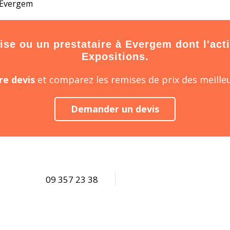
À Evergem
se ou un prestataire à Evergem dont l'activ
Expositions.
e devis
et comparez les remises de prix des meilleu
Demander un devis
09 357 23 38