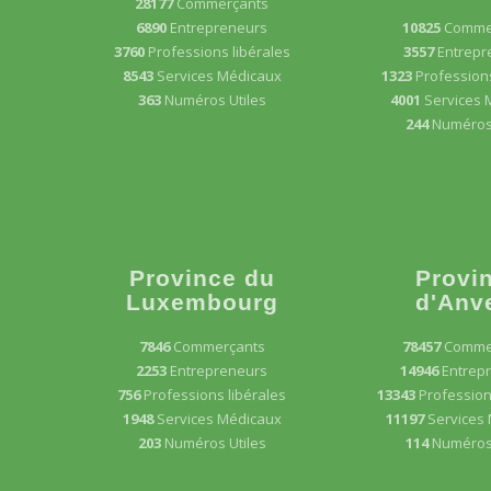
28177
Commerçants
6890
Entrepreneurs
10825
Comme
3760
Professions libérales
3557
Entrepr
8543
Services Médicaux
1323
Professions
363
Numéros Utiles
4001
Services 
244
Numéros 
Province du
Provi
Luxembourg
d'Anv
7846
Commerçants
78457
Comme
2253
Entrepreneurs
14946
Entrep
756
Professions libérales
13343
Profession
1948
Services Médicaux
11197
Services
203
Numéros Utiles
114
Numéros 