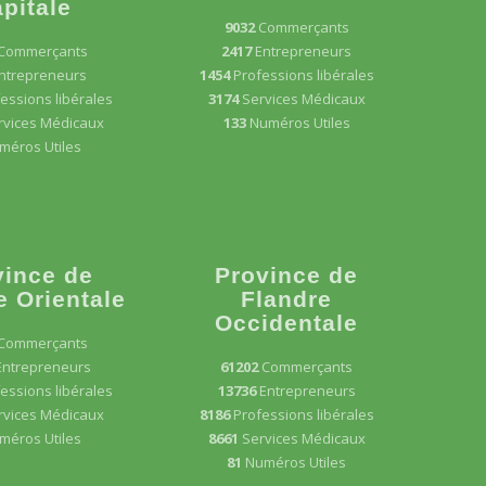
pitale
9032
Commerçants
Commerçants
2417
Entrepreneurs
ntrepreneurs
1454
Professions libérales
essions libérales
3174
Services Médicaux
rvices Médicaux
133
Numéros Utiles
méros Utiles
vince de
Province de
e Orientale
Flandre
Occidentale
Commerçants
Entrepreneurs
61202
Commerçants
essions libérales
13736
Entrepreneurs
rvices Médicaux
8186
Professions libérales
méros Utiles
8661
Services Médicaux
81
Numéros Utiles