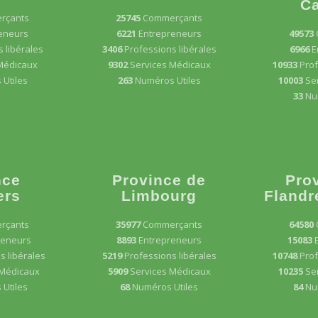
Ca
rçants
25745
Commerçants
eneurs
6221
Entrepreneurs
49573
 libérales
3406
Professions libérales
6966
E
Médicaux
9302
Services Médicaux
10933
Prof
Utiles
263
Numéros Utiles
10003
Se
33
Nu
nce
Province de
Pro
ers
Limbourg
Flandr
rçants
35977
Commerçants
64580
reneurs
8893
Entrepreneurs
15083
s libérales
5219
Professions libérales
10748
Prof
 Médicaux
5909
Services Médicaux
10235
Se
Utiles
68
Numéros Utiles
84
Nu