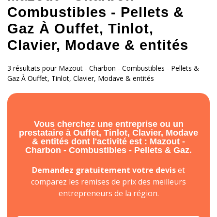
Combustibles - Pellets &
Gaz À Ouffet, Tinlot,
Clavier, Modave & entités
3 résultats pour Mazout - Charbon - Combustibles - Pellets &
Gaz À Ouffet, Tinlot, Clavier, Modave & entités
Vous cherchez une entreprise ou un
prestataire à Ouffet, Tinlot, Clavier, Modave
& entités dont l'activité est : Mazout -
Charbon - Combustibles - Pellets & Gaz.
Demandez gratuitement votre devis
et
comparez les remises de prix des meilleurs
entrepreneurs de la région.