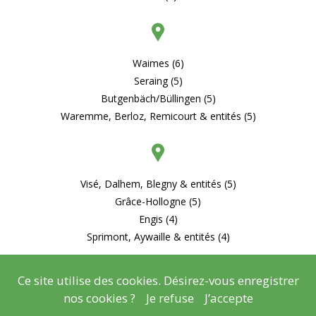
Waimes (6)
Seraing (5)
Butgenbäch/Büllingen (5)
Waremme, Berloz, Remicourt & entités (5)
Visé, Dalhem, Blegny & entités (5)
Grâce-Hollogne (5)
Engis (4)
Sprimont, Aywaille & entités (4)
Ce site utilise des cookies. Désirez-vous enregistrer
nos cookies ?
Je refuse
J’accepte