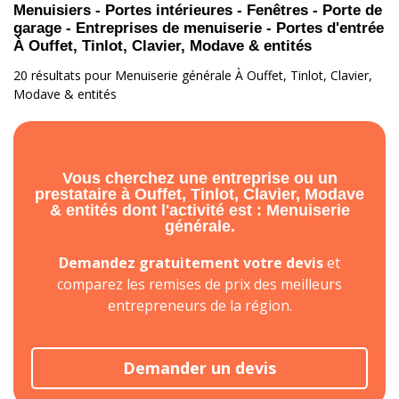
Menuisiers - Portes intérieures - Fenêtres - Porte de
garage - Entreprises de menuiserie - Portes d'entrée
À Ouffet, Tinlot, Clavier, Modave & entités
20 résultats pour Menuiserie générale À Ouffet, Tinlot, Clavier,
Modave & entités
Vous cherchez une entreprise ou un
prestataire à Ouffet, Tinlot, Clavier, Modave
& entités dont l'activité est : Menuiserie
générale.
Demandez gratuitement votre devis
et
comparez les remises de prix des meilleurs
entrepreneurs de la région.
Demander un devis