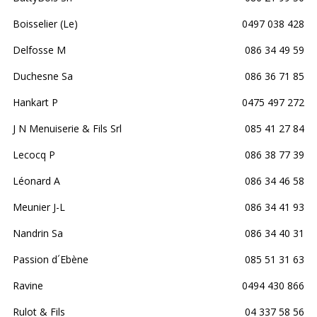
Boisselier (Le)
0497 038 428
Delfosse M
086 34 49 59
Duchesne Sa
086 36 71 85
Hankart P
0475 497 272
J N Menuiserie & Fils Srl
085 41 27 84
Lecocq P
086 38 77 39
Léonard A
086 34 46 58
Meunier J-L
086 34 41 93
Nandrin Sa
086 34 40 31
Passion d´Ebène
085 51 31 63
Ravine
0494 430 866
Rulot & Fils
04 337 58 56