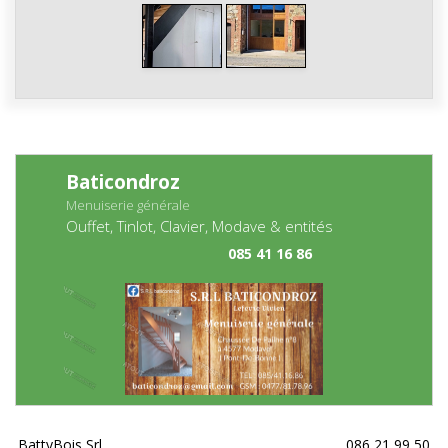
Baticondroz
Menuiserie générale
Ouffet, Tinlot, Clavier, Modave & entités
085 41 16 86
BattyBois Srl
086 21 99 50