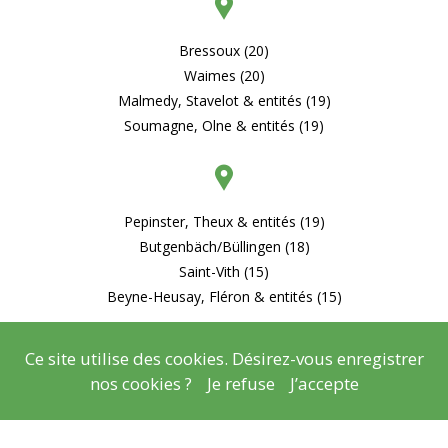
Bressoux (20)
Waimes (20)
Malmedy, Stavelot & entités (19)
Soumagne, Olne & entités (19)
Pepinster, Theux & entités (19)
Butgenbäch/Büllingen (18)
Saint-Vith (15)
Beyne-Heusay, Fléron & entités (15)
Ce site utilise des cookies. Désirez-vous enregistrer
nos cookies ?
Je refuse
J’accepte
© Copyright
Mentions légales
- Copyright
2026