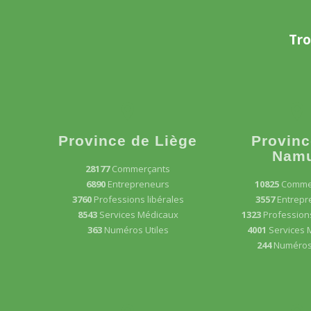
Tro
Province de Liège
Provinc
Nam
28177
Commerçants
6890
Entrepreneurs
10825
Comme
3760
Professions libérales
3557
Entrepr
8543
Services Médicaux
1323
Professions
363
Numéros Utiles
4001
Services 
244
Numéros 