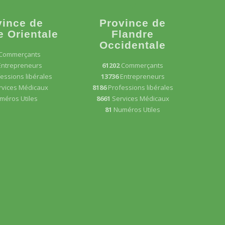
vince de
Province de
e Orientale
Flandre
Occidentale
Commerçants
Entrepreneurs
61202
Commerçants
essions libérales
13736
Entrepreneurs
rvices Médicaux
8186
Professions libérales
méros Utiles
8661
Services Médicaux
81
Numéros Utiles