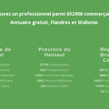
uvez un professionnel parmi 652906 commerça
Annuaire gratuit, Flandres et Wallonie.
e de
Province du
Ré
ur
Hainaut
Bru
Ca
rçants
25745
Commerçants
eneurs
6221
Entrepreneurs
49573
 libérales
3406
Professions libérales
6966
E
Médicaux
9302
Services Médicaux
10933
Prof
Utiles
263
Numéros Utiles
10003
Se
33
Nu