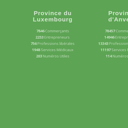
Province du
Provi
Luxembourg
d'Anv
7846
Commerçants
78457
Comme
2253
Entrepreneurs
14946
Entrep
756
Professions libérales
13343
Profession
1948
Services Médicaux
11197
Services
203
Numéros Utiles
114
Numéros 