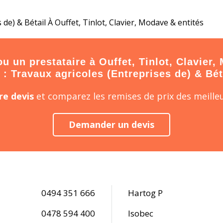
de) & Bétail À Ouffet, Tinlot, Clavier, Modave & entités
 un prestataire à Ouffet, Tinlot, Clavier, 
 : Travaux agricoles (Entreprises de) & Bét
e devis
et comparez les remises de prix des meilleu
Demander un devis
0494 351 666
Hartog P
0478 594 400
Isobec