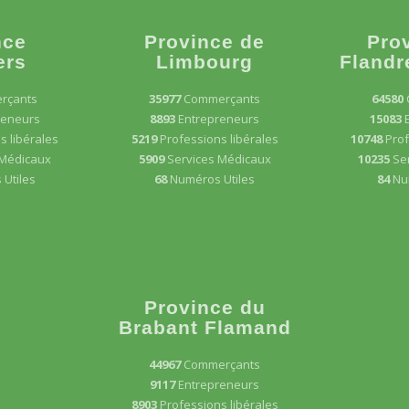
nce
Province de
Pro
ers
Limbourg
Flandr
rçants
35977
Commerçants
64580
reneurs
8893
Entrepreneurs
15083
s libérales
5219
Professions libérales
10748
Prof
 Médicaux
5909
Services Médicaux
10235
Se
Utiles
68
Numéros Utiles
84
Nu
Province du
Brabant Flamand
44967
Commerçants
9117
Entrepreneurs
8903
Professions libérales