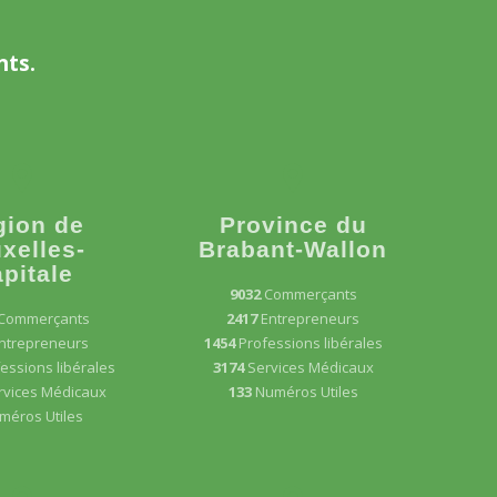
nts.
gion de
Province du
xelles-
Brabant-Wallon
pitale
9032
Commerçants
Commerçants
2417
Entrepreneurs
ntrepreneurs
1454
Professions libérales
essions libérales
3174
Services Médicaux
rvices Médicaux
133
Numéros Utiles
méros Utiles