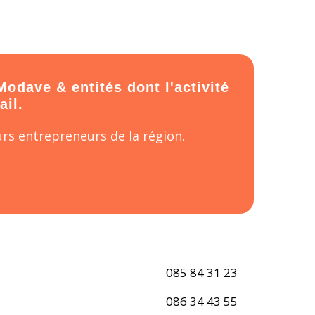
Modave & entités dont l'activité
ail.
rs entrepreneurs de la région.
085 84 31 23
086 34 43 55