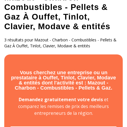
Combustibles - Pellets &
Gaz À Ouffet, Tinlot,
Clavier, Modave & entités
3 résultats pour Mazout - Charbon - Combustibles - Pellets &
Gaz À Ouffet, Tinlot, Clavier, Modave & entités
Vous cherchez une entreprise ou un
prestataire à Ouffet, Tinlot, Clavier, Modave
& entités dont l'activité est : Mazout -
Charbon - Combustibles - Pellets & Gaz.
Demandez gratuitement votre devis
et
comparez les remises de prix des meilleurs
entrepreneurs de la région.