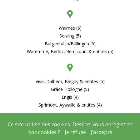
Waimes (6)
Seraing (5)
Butgenbäch/Büllingen (5)
Waremme, Berloz, Remicourt & entités (5)
Visé, Dalhem, Blegny & entités (5)
Grâce-Hollogne (5)
Engis (4)
Sprimont, Aywaille & entités (4)
Ce site utilise des cookies. Désirez-vous enregistrer
nos cookies ?
Je refuse
J’accepte