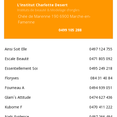
L'institut Charlotte Desert
Instituts de beauté & Modelage d’ongles
Chée de Marenne
190
6900
Marche-en-
Famenne
0499 105 288
Ainsi Soit Elle
0497 124 755
Escale Beauté
0471 805 092
Essentiellement Soi
0495 249 218
Floryves
084 31 40 84
Fourneau A
0494 939 051
Glam´s Attitude
0474 627 436
Kuborne F
0470 411 222
Nails Evidence
0497 266 494