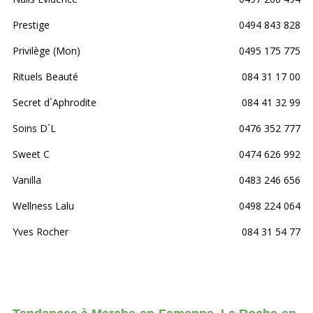
Prestige
0494 843 828
Privilège (Mon)
0495 175 775
Rituels Beauté
084 31 17 00
Secret d´Aphrodite
084 41 32 99
Soins D´L
0476 352 777
Sweet C
0474 626 992
Vanilla
0483 246 656
Wellness Lalu
0498 224 064
Yves Rocher
084 31 54 77