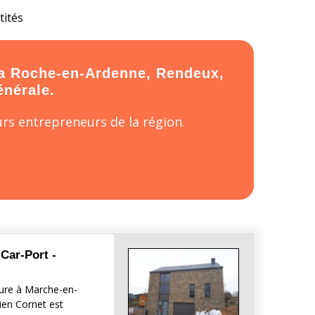
tités
La Roche-en-Ardenne, Rendeux,
énérale.
rs entrepreneurs de la région.
 Car-Port -
eure à Marche-en-
ien Cornet est