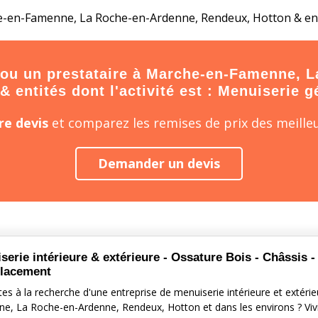
e-en-Famenne, La Roche-en-Ardenne, Rendeux, Hotton & en
 ou un prestataire à Marche-en-Famenne, 
& entités dont l'activité est : Menuiserie g
e devis
et comparez les remises de prix des meilleu
Demander un devis
serie intérieure & extérieure - Ossature Bois - Châssis -
lacement
es à la recherche d'une entreprise de menuiserie intérieure et extéri
e, La Roche-en-Ardenne, Rendeux, Hotton et dans les environs ? Viv