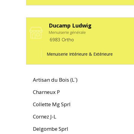
Ducamp Ludwig
Menuiserie générale
6983
Ortho
Menuiserie Intérieure & Extérieure
Artisan du Bois (L´)
Charneux P
Collette Mg Sprl
Cornez J-L
Delgombe Sprl