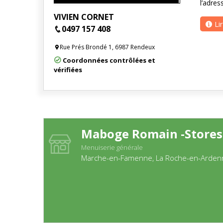
l’adres
VIVIEN CORNET
Li
0497 157 408
Rue Prés Brondé 1, 6987 Rendeux
Coordonnées contrôlées et
vérifiées
Maboge Romain -Stores
Menuiserie générale
Marche-en-Famenne, La Roche-en-Ardenn