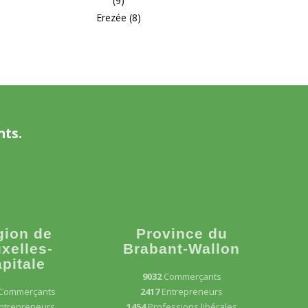
(9)
Erezée (8)
nts.
gion de
Province du
xelles-
Brabant-Wallon
pitale
9032
Commerçants
Commerçants
2417
Entrepreneurs
ntrepreneurs
1454
Professions libérales