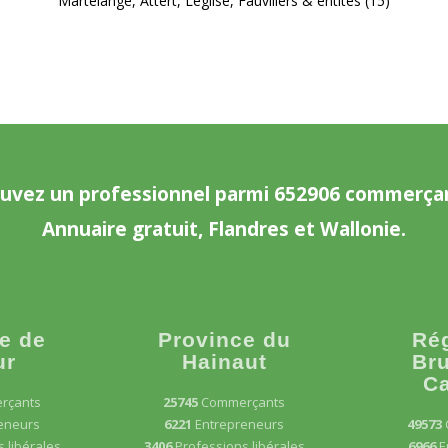
Martelange, Attert, Léglise, Fauvillers & entités (15)
uvez un professionnel parmi 652906 commerça
Annuaire gratuit, Flandres et Wallonie.
e de
Province du
Ré
ur
Hainaut
Bru
Ca
rçants
25745
Commerçants
eneurs
6221
Entrepreneurs
49573
 libérales
3406
Professions libérales
6966
E