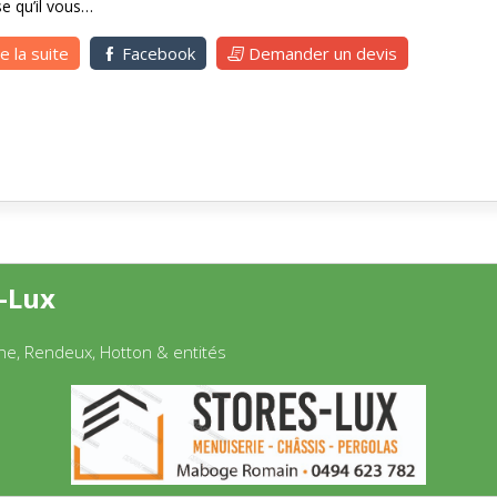
se qu’il vous…
re la suite
Facebook
Demander un devis
-Lux
e, Rendeux, Hotton & entités