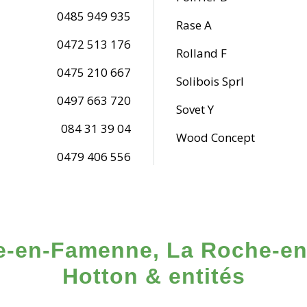
0485 949 935
Rase A
0472 513 176
Rolland F
0475 210 667
Solibois Sprl
0497 663 720
Sovet Y
084 31 39 04
Wood Concept
0479 406 556
e-en-Famenne, La Roche-en
Hotton & entités