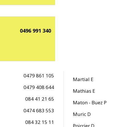
0496 991 340
0479 861 105
Martial E
0479 408 644
Mathias E
084 41 21 65
Maton - Buez P
0474 683 553
Muric D
084 32 15 11
Poirrier D