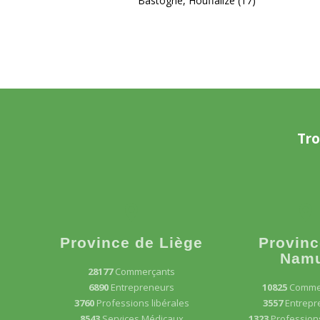
Bastogne, Houffalize (17)
Tro
Province de Liège
Provinc
Nam
28177
Commerçants
6890
Entrepreneurs
10825
Comme
3760
Professions libérales
3557
Entrepr
8543
Services Médicaux
1323
Professions