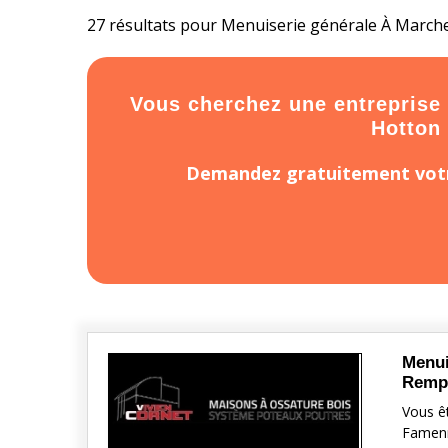
27 résultats pour Menuiserie générale À March
Vous cherchez une entreprise
Hotton 
Demandez gratuitement votr
Menui
Remp
Vous êt
Famenn