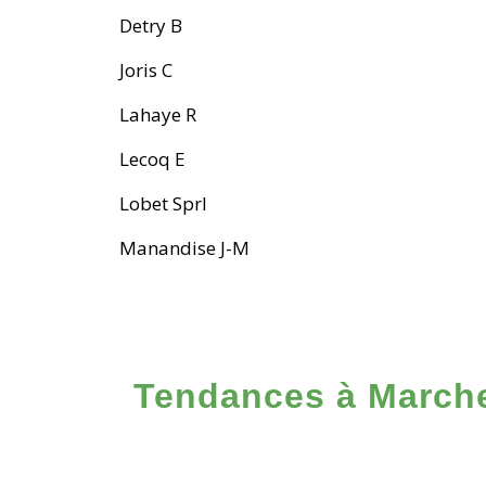
Detry B
Joris C
Lahaye R
Lecoq E
Lobet Sprl
Manandise J-M
Tendances à March