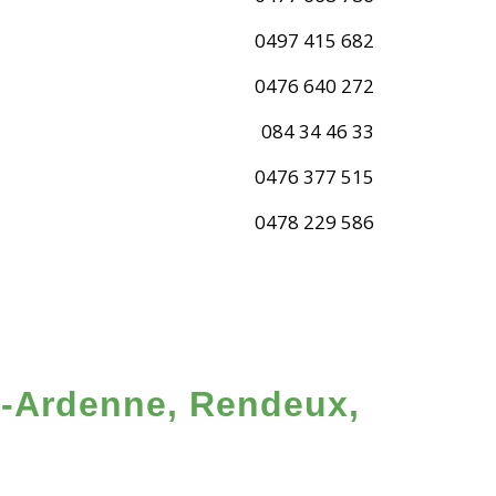
0497 415 682
0476 640 272
084 34 46 33
0476 377 515
0478 229 586
-Ardenne, Rendeux,