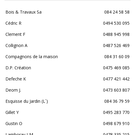
Bois & Travaux Sa
084 24 58 58
Cédric R
0494 530 095
Clement F
0488 945 998
Collignon A
0487 526 469
Compagnons de la maison
084 31 60 09
D.P. Création
0475 469 085
Defeche K
0477 421 442
Deom J.
0473 603 807
Esquisse du Jardin (L´)
084 36 79 59
Gillet Y
0495 283 770
Gustin O
0498 679 910
Lamboray J-M
0478 335 215